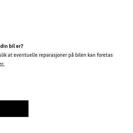
din bil er?
 slik at eventuelle reparasjoner på bilen kan foretas
er.