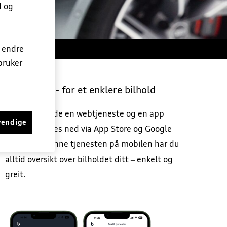
d og
n endre
ed
bruker
Alltid åpen - for et enklere bilhold
Bilhold er både en webtjeneste og en app
vendige
som kan lastes ned via App Store og Google
Play. Med denne tjenesten på mobilen har du
alltid oversikt over bilholdet ditt – enkelt og
greit.