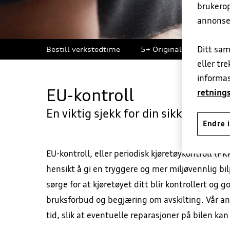
brukerop
annonse
Ditt sam
Bestill verkstedtime
5+ Originalservice
eller tr
informas
EU-kontroll
retnings
En viktig sjekk for din sikkerhet
Endre i
EU-kontroll, eller periodisk kjøretøykontroll (PKK
hensikt å gi en tryggere og mer miljøvennlig bil
sørge for at kjøretøyet ditt blir kontrollert og g
bruksforbud og begjæring om avskilting. Vår anb
tid, slik at eventuelle reparasjoner på bilen kan 