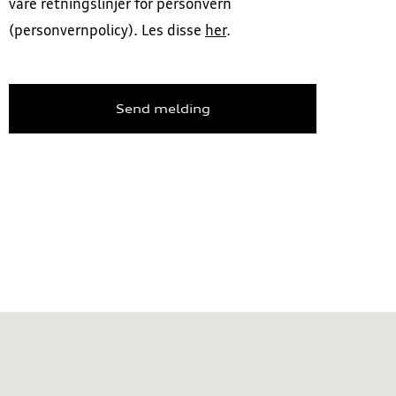
våre retningslinjer for personvern
(personvernpolicy). Les disse
her
.
Send melding