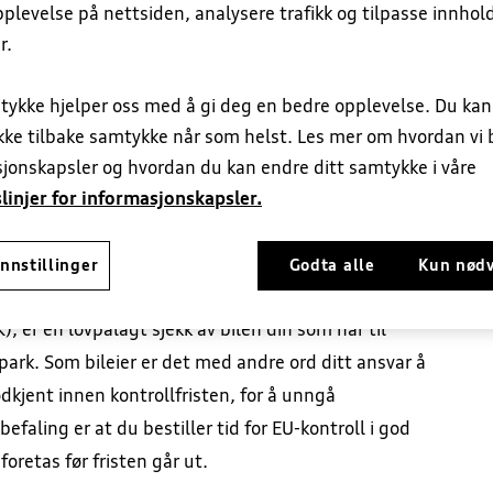
plevelse på nettsiden, analysere trafikk og tilpasse innhol
r.
tykke hjelper oss med å gi deg en bedre opplevelse. Du ka
EU-kontroll
Dekkhotell
Ruteservice
Skadeverkst
ekke tilbake samtykke når som helst. Les mer om hvordan vi 
jonskapsler og hvordan du kan endre ditt samtykke i våre
linjer for informasjonskapsler.
nnstillinger
Godta alle
Kun nød
), er en lovpålagt sjekk av bilen din som har til
park. Som bileier er det med andre ord ditt ansvar å
odkjent innen kontrollfristen, for å unngå
efaling er at du bestiller tid for EU-kontroll i god
foretas før fristen går ut.