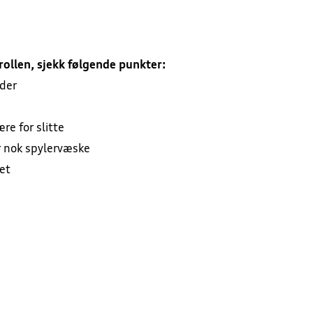
ollen, sjekk følgende punkter:
ader
re for slitte
r nok spylervæske
et