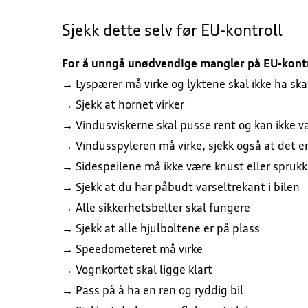
Sjekk dette selv før EU-kontroll
For å unngå unødvendige mangler på EU-kontr
→ Lyspærer må virke og lyktene skal ikke ha sk
→ Sjekk at hornet virker
→ Vindusviskerne skal pusse rent og kan ikke væ
→ Vindusspyleren må virke, sjekk også at det e
→ Sidespeilene må ikke være knust eller sprukk
→ Sjekk at du har påbudt varseltrekant i bilen
→ Alle sikkerhetsbelter skal fungere
→ Sjekk at alle hjulboltene er på plass
→ Speedometeret må virke
→ Vognkortet skal ligge klart
→ Pass på å ha en ren og ryddig bil