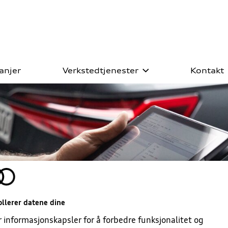
anjer
Verkstedtjenester
Kontakt
ll prøvekjøring
iginalservice
biler
hotell
lager
ister
everksted
nistrasjon
kring
llerer datene dine
r informasjonskapsler for å forbedre funksjonalitet og