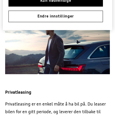
Kun nødvendige
→ Du kan velge nedbetalingstid inntil 10 år
Endre innstillinger
Privatleasing
Privatleasing er en enkel måte å ha bil på. Du leaser
bilen for en gitt periode, og leverer den tilbake til