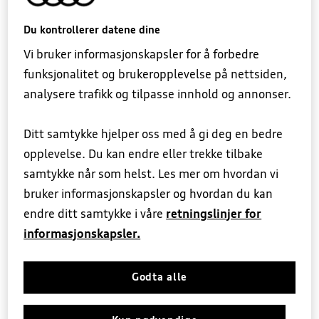
lånefinansiering, motorvognforsikring,
betalingsforsikring, påkostforsikring og serviceavtale.
Firmabil
5+ Originalservice
Alle ansatte
Du kontrollerer datene dine
Vi bruker informasjonskapsler for å forbedre
Prislister
EU-kontroll
Salg
funksjonalitet og brukeropplevelse på nettsiden,
Billån
analysere trafikk og tilpasse innhold og annonser.
Finansiering
Dekkhotell
Service
Å låne penger til bil gir deg fleksibilitet til å selge
Ditt samtykke hjelper oss med å gi deg en bedre
bilen når du selv ønsker det. Våre forhandlere hjelper
opplevelse. Du kan endre eller trekke tilbake
Forsikring
Ruteservice
Delelager
deg med å finne den rette bilen for deg og ditt behov.
samtykke når som helst. Les mer om hvordan vi
Når bilvalget er tatt kan du ordne både
bruker informasjonskapsler og hvordan du kan
Garanti
Skadeverksted
Bilutleie/Hyre
lånefinansiering via Audi Financial Services og
endre ditt samtykke i våre
retningslinjer for
forsikring samtidig.
informasjonskapsler.
Nøkkelautomat
Administrasjon
→ Du gjør hele kjøpet på ett sted
Godta alle
→ Du kan låne til både nye og brukte biler
→ Du kan låne hele kjøpesummen