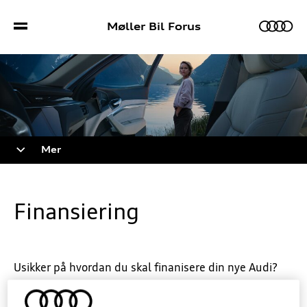
Møller Bil Forus
Biler
Mer
Bilmodeller
Sport S/RS
Finansiering
Bestill prøvekjøring
Kampanjer
Bruktbil
Verkstedtjenester
Usikker på hvordan du skal finanisere din nye Audi?
Audi Financial Services tilbyr inntil 100 prosent
Lagerbiler
Bestill verkstedtime
Kontakt